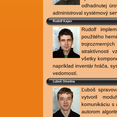
odhadnutej úro
administroval systémový ser
Rudolf Kajan
Rudolf implem
použitého herné
trojrozmerných
atraktívnosti v
všetky komponen
napríklad inventár hráča, s
vedomostí.
Ľuboš Omelina
Ľuboš spravova
vytvoril mod
komunikáciu s 
autorom algori