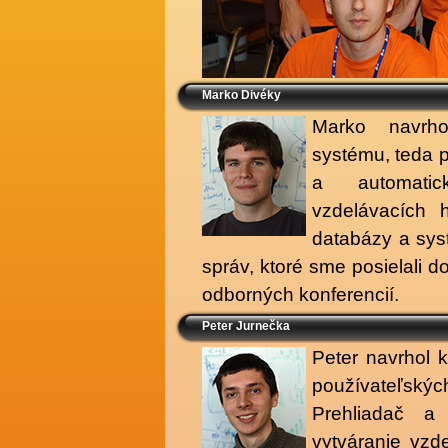
Marko Divéky
Marko navrho
systému, teda p
a automatic
vzdelávacích h
databázy a sys
správ, ktoré sme posielali 
odborných konferencií.
Peter Jurnečka
Peter navrhol k
používateľsk
Prehliadač a 
vytváranie vzd